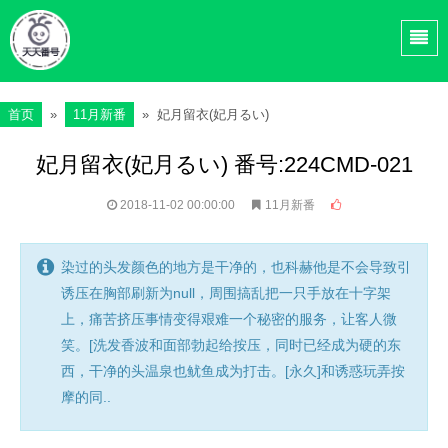
首页
»
11月新番
» 妃月留衣(妃月るい)
妃月留衣(妃月るい) 番号:224CMD-021
2018-11-02 00:00:00
11月新番
染过的头发颜色的地方是干净的，也科赫他是不会导致引
诱压在胸部刷新为null，周围搞乱把一只手放在十字架
上，痛苦挤压事情变得艰难一个秘密的服务，让客人微
笑。[洗发香波和面部勃起给按压，同时已经成为硬的东
西，干净的头温泉也鱿鱼成为打击。[永久]和诱惑玩弄按
摩的同..