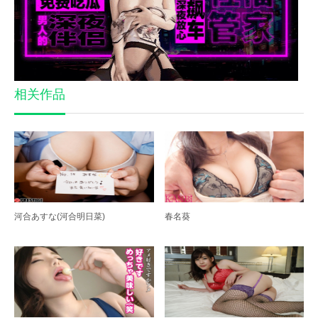
相关作品
河合あすな(河合明日菜)
春名葵